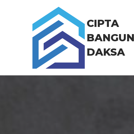
Skip
to
the
CIPTA
content
BANGU
DAKSA