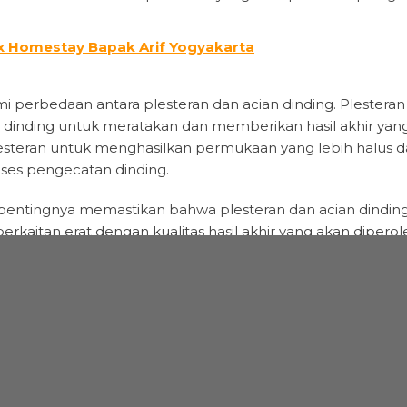
 Homestay Bapak Arif Yogyakarta
 perbedaan antara plesteran dan acian dinding. Plesteran
an dinding untuk meratakan dan memberikan hasil akhir yang
plesteran untuk menghasilkan permukaan yang lebih halus da
ses pengecatan dinding.
pentingnya memastikan bahwa plesteran dan acian dindin
rkaitan erat dengan kualitas hasil akhir yang akan diperol
ak menempel dengan baik pada permukaan dinding, sehin
lam plesteran dapat menyebabkan pertumbuhan jamur dan b
Yudi Di Perumahan Pamungkas Sleman Jogja
dapat menjadi masalah serius dalam proses pengecatan. Ke
r dari acian, yang kemudian dapat membuat cat menjadi t
g rapi dan mengurangi estetika ruangan secara keseluruhan 