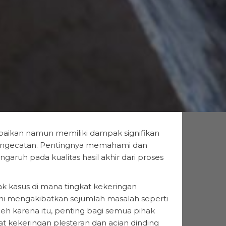
iabaikan namun memiliki dampak signifikan
s pengecatan. Pentingnya memahami dan
uh pada kualitas hasil akhir dari proses
k kasus di mana tingkat kekeringan
ini mengakibatkan sejumlah masalah seperti
Oleh karena itu, penting bagi semua pihak
 kekeringan plesteran dan acian dinding