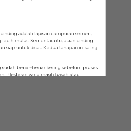
 dinding adalah lapisan campuran semen,
 lebih mulus. Sementara itu, acian dinding
n siap untuk dicat. Kedua tahapan ini saling
g sudah benar-benar kering sebelum proses
eh. Plesteran yang masih basah atau
gga rentan terhadap retak dan mengelupas.
akteri yang merusak cat dan kesehatan
kurangan kekeringan pada acian dinding
idak tahan lama dan mudah pudar. Hasilnya,
– Plesteran dan Aci Dinding.