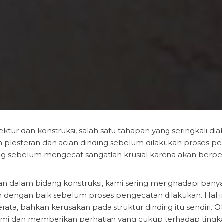
tektur dan konstruksi, salah satu tahapan yang seringkali d
gan plesteran dan acian dinding sebelum dilakukan prose
ebelum mengecat sangatlah krusial karena akan berpengar
n dalam bidang konstruksi, kami sering menghadapi banya
kan dengan baik sebelum proses pengecatan dilakukan. Hal 
rata, bahkan kerusakan pada struktur dinding itu sendiri. 
ami dan memberikan perhatian yang cukup terhadap tingkat