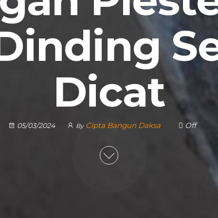
gan Plest
 Dinding S
Dicat
Cipta Bangun Daksa
Off
05/03/2024
By