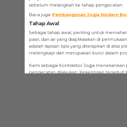
sebelum melangkah ke tahap pengecatan.
Baca juga:
Pembangunan Jogja Modern Box
Tahap Awal
Sebagai tahap awal, penting untuk memahami
pasir, dan air yang diaplikasikan di permuka
adalah lapisan tipis yang diterapkan di atas 
melengkapi dan merupakan kunci dalam pro
Kami sebagai Kontraktor Jogja menekankan 
pengecatan dilakukan. Kekeringan tersebut be
setengah kering dapat menyebabkan cat tid
Selain itu, kelembaban yang tertinggal da
lingkungan di sekitarnya.
Baca juga:
Proyek Renovasi Rumah Bapak 
Acian dinding yang tidak cukup kering juga 
dapat membuat cat menyerap lebih banyak ai
dinding yang sudah dicat akan terlihat kuran