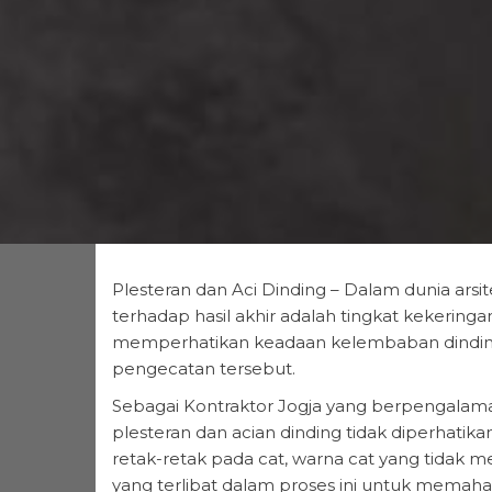
Plesteran dan Aci Dinding – Dalam dunia arsi
terhadap hasil akhir adalah tingkat kekerin
memperhatikan keadaan kelembaban dinding s
pengecatan tersebut.
Sebagai Kontraktor Jogja yang berpengalama
plesteran dan acian dinding tidak diperhati
retak-retak pada cat, warna cat yang tidak me
yang terlibat dalam proses ini untuk memah