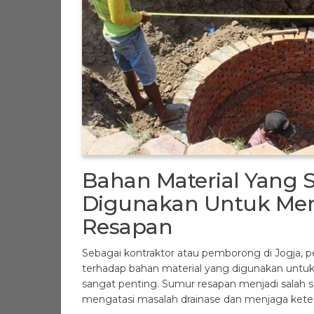
Bahan Material Yang 
Digunakan Untuk Me
Resapan
Sebagai kontraktor atau pemborong di Jogj
terhadap bahan material yang digunakan unt
sangat penting. Sumur resapan menjadi salah sa
mengatasi masalah drainase dan menjaga keter