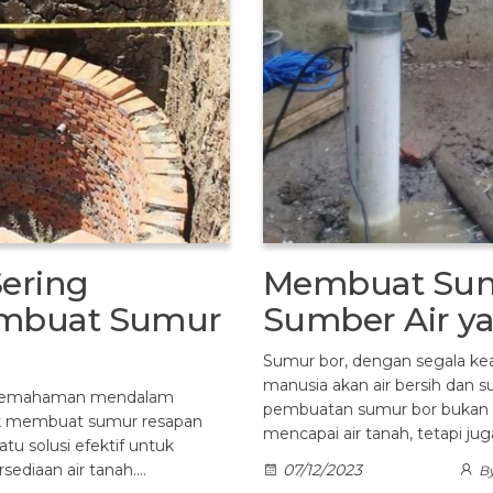
Sering
Membuat Sum
mbuat Sumur
Sumber Air y
Sumur bor, dengan segala ke
manusia akan air bersih dan
a, pemahaman mendalam
pembuatan sumur bor bukan 
uk membuat sumur resapan
mencapai air tanah, tetapi ju
tu solusi efektif untuk
sediaan air tanah.…
07/12/2023
B