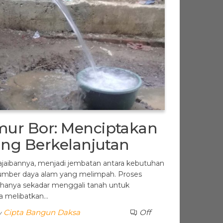
ur Bor: Menciptakan
ang Berkelanjutan
ajaibannya, menjadi jembatan antara kebutuhan
 sumber daya alam yang melimpah. Proses
hanya sekadar menggali tanah untuk
ga melibatkan…
Cipta Bangun Daksa
Off
y