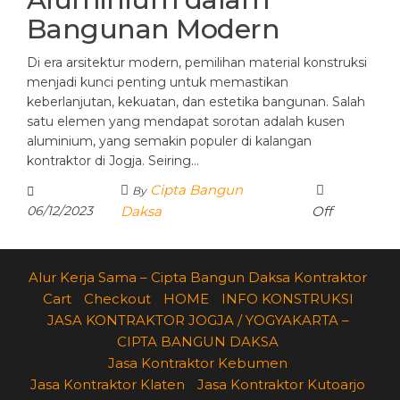
Bangunan Modern
Di era arsitektur modern, pemilihan material konstruksi
menjadi kunci penting untuk memastikan
keberlanjutan, kekuatan, dan estetika bangunan. Salah
satu elemen yang mendapat sorotan adalah kusen
aluminium, yang semakin populer di kalangan
kontraktor di Jogja. Seiring…
Cipta Bangun
By
06/12/2023
Daksa
Off
Alur Kerja Sama – Cipta Bangun Daksa Kontraktor
Cart
Checkout
HOME
INFO KONSTRUKSI
JASA KONTRAKTOR JOGJA / YOGYAKARTA –
CIPTA BANGUN DAKSA
Jasa Kontraktor Kebumen
Jasa Kontraktor Klaten
Jasa Kontraktor Kutoarjo