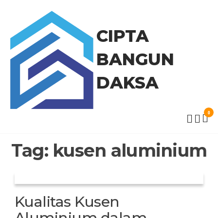
Skip
to
the
CIPTA
content
BANGUN
DAKSA
0
Tag:
kusen aluminium
Kualitas Kusen
Aluminium dalam