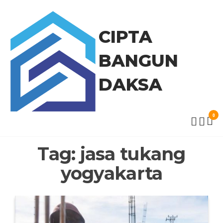
Skip
to
the
CIPTA
content
BANGUN
DAKSA
0
Tag:
jasa tukang
yogyakarta