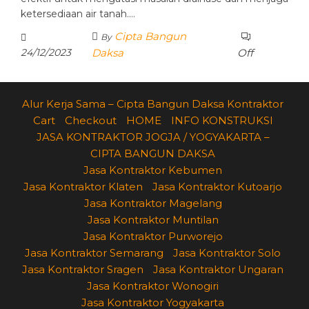
ketersediaan air tanah.…
Cipta Bangun
By
24/12/2023
Daksa
Off
Alur Kerja Sama – Cipta Bangun Daksa Kontraktor
Cart
Checkout
HOME
INFO KONSTRUKSI
JASA KONTRAKTOR JOGJA / YOGYAKARTA –
CIPTA BANGUN DAKSA
Jasa Kontraktor Kebumen
Jasa Kontraktor Klaten
Jasa Kontraktor Kutoarjo
Jasa Kontraktor Magelang
Jasa Kontraktor Muntilan
Jasa Kontraktor Purworejo
Jasa Kontraktor Semarang
Jasa Kontraktor Solo
Jasa Kontraktor Sragen
Jasa Kontraktor Ungaran
Jasa Kontraktor Wonogiri
Jasa Kontraktor Yogyakarta