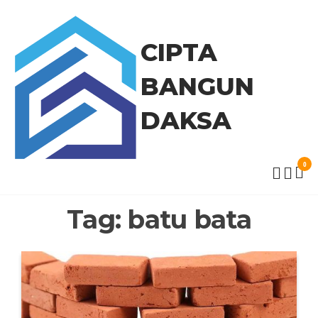
Skip
to
the
CIPTA
content
BANGUN
DAKSA
0
Tag:
batu bata